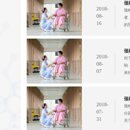
颈
2018-
颈
08-
者
16
的
颈
2018-
对
08-
响
07
来
颈
2018-
颈
07-
分
31
关