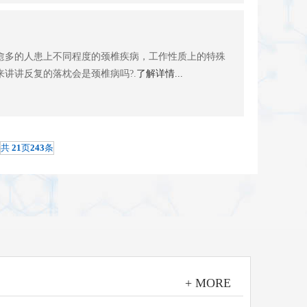
愈多的人患上不同程度的颈椎疾病，工作性质上的特殊
讲讲反复的落枕会是颈椎病吗?.
了解详情...
共
21
页
243
条
+ MORE