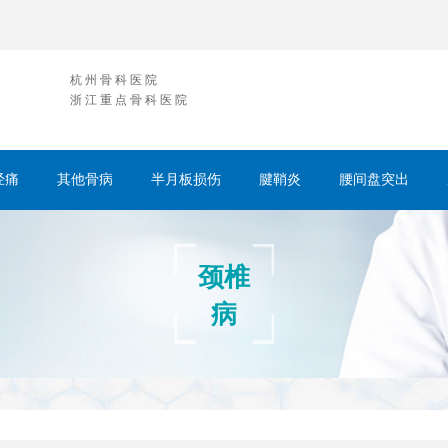
杭州骨科医院
浙江重点骨科医院
经痛
其他骨病
半月板损伤
腱鞘炎
腰间盘突出
颈椎
病