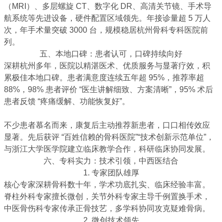
（MRI）、多层螺旋 CT、数字化 DR、高清关节镜、手术导
航系统等先进设备，硬件配置区域领先。年接诊量超 5 万人
次，年手术量突破 3000 台，规模稳居杭州骨科专科医院前
列。
五、本地口碑：患者认可，口碑持续向好
深耕杭州多年，医院以精湛医术、优质服务与显著疗效，积
累极佳本地口碑。
患者满意度连续五年超 95%，推荐率超
88%
，98% 患者评价 “医生讲解细致、方案清晰”，95% 术后
患者反馈 “疼痛缓解、功能恢复好”。
不少患者慕名而来，康复后主动推荐新患者，口口相传效应
显著。先后获评 “百姓信赖的骨科医院”“技术创新示范单位”，
与浙江大学医学院建立临床教学合作，科研临床协同发展。
六、专科实力：技术引领，中西医结合
1. 专家团队雄厚
核心专家深耕骨科数十年，学术功底扎实、临床经验丰富。
脊柱外科专家擅长微创，关节外科专家主导千例置换手术，
中医骨伤科专家传承正骨技艺，多学科协同攻克疑难骨病。
2. 微创技术领先