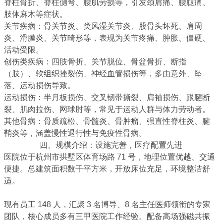
脊柱骨折、脊柱侧弯、腰肌劳损等，引发颈肩痛、腰腿痛、
肢体麻木等症状。
关节疾病
：骨关节炎、类风湿关节炎、股骨头坏死、肩周
炎、滑膜炎、关节畸形等，表现为关节疼痛、肿胀、僵硬、
活动受限。
创伤类疾病
：四肢骨折、关节脱位、骨盆骨折、断指
（肢）、软组织挫裂伤、神经血管损伤等，多由意外、坠
落、运动损伤导致。
运动损伤
：半月板损伤、交叉韧带撕裂、肩袖损伤、跟腱断
裂、肌肉拉伤、网球肘等，常见于运动人群与体力劳动者。
其他骨病
：骨质疏松、骨髓炎、骨肿瘤、强直性脊柱炎、腱
鞘炎等，涵盖慢性退行性与免疫性骨病。
四、规模介绍：设施完善，医疗配置先进
医院位于杭州市拱墅区体育场路 71 号，地理位置优越、交通
便捷。总建筑面积数千平方米，开放床位充足，环境整洁舒
适。
现有员工 148 人，汇聚 3 名博导、8 名主任医师领衔的专家
团队，核心成员多有三甲医院工作经验。配备高场强磁共振