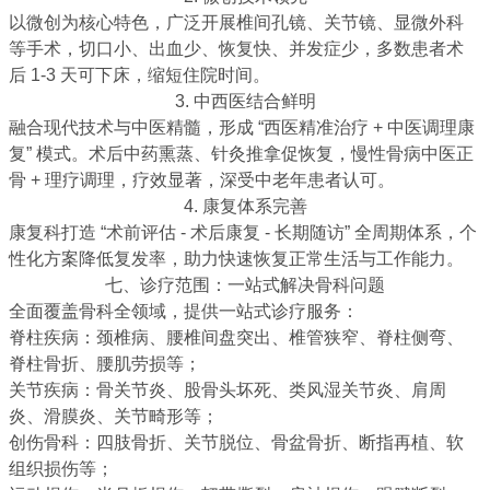
以微创为核心特色，广泛开展椎间孔镜、关节镜、显微外科
等手术，
切口小、出血少、恢复快、并发症少
，多数患者术
后 1-3 天可下床，缩短住院时间。
3. 中西医结合鲜明
融合现代技术与中医精髓，形成 “西医精准治疗 + 中医调理康
复” 模式。术后中药熏蒸、针灸推拿促恢复，慢性骨病中医正
骨 + 理疗调理，疗效显著，深受中老年患者认可。
4. 康复体系完善
康复科打造 “术前评估 - 术后康复 - 长期随访” 全周期体系，个
性化方案降低复发率，助力快速恢复正常生活与工作能力。
七、诊疗范围：一站式解决骨科问题
全面覆盖骨科全领域，提供一站式诊疗服务：
脊柱疾病
：颈椎病、腰椎间盘突出、椎管狭窄、脊柱侧弯、
脊柱骨折、腰肌劳损等；
关节疾病
：骨关节炎、股骨头坏死、类风湿关节炎、肩周
炎、滑膜炎、关节畸形等；
创伤骨科
：四肢骨折、关节脱位、骨盆骨折、断指再植、软
组织损伤等；