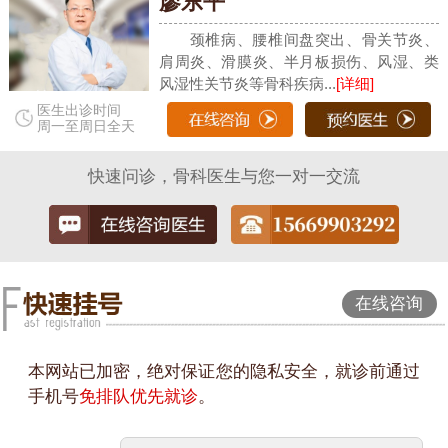
廖东平
颈椎病、腰椎间盘突出、骨关节炎、
肩周炎、滑膜炎、半月板损伤、风湿、类
风湿性关节炎等骨科疾病...
[详细]
医生出诊时间
周一至周日全天
快速问诊，骨科医生与您一对一交流
在线咨询
本网站已加密，绝对保证您的隐私安全，就诊前通过
手机号
免排队优先就诊
。