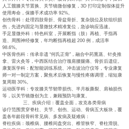
人工髋膝关节置换、关节镜微创修复，3D 打印定制假体提升
使用寿命，保膝手术成功率 92%。
创伤骨科
：处理四肢骨折、骨盆骨折、复杂脱位及软组织损
伤，先进内固定与显微技术精准复位，急诊响应迅速。
手足显微外科
：特色科室，开展断指（肢）再植、手指再
造、周围神经修复，年均断指再植超 200 例，成活率
98.6%。
中医骨伤科
：传承非遗 “何氏正骨”，融合中药熏蒸、针灸推
拿、雷火灸等，中西医结合治疗颈肩腰腿痛、骨折后遗症。
康复医学科
：配智能训练系统、冲击波治疗仪等，专业康复
师一对一制定方案，聚焦术后恢复与慢性疼痛调理，缩短康
复周期 30%。
运动医学科
：专攻膝关节韧带损伤、半月板撕裂、肩袖损伤
等，以关节镜微创为主，兼顾预防与康复。
三、疾病介绍：覆盖全面，攻克各类骨病
诊疗范围贯穿脊柱、关节、创伤、运动、骨病五大板块，覆
盖各年龄段骨科常见病、多发病及疑难病：
脊柱疾病
：颈椎病、腰椎间盘突出、椎管狭窄、脊柱滑脱、