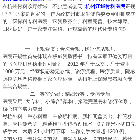
在杭州骨科诊疗领域，不少患者会问 “
杭州江城骨科医院
正规
吗？” 答案是肯定的。作为
经杭州市卫生健康委员会审批成立
的二级骨科专科医院
，它资质齐全、科室完善、技术雄厚、
口碑良好，是一家专注骨科、正规靠谱的现代化专科医院。
一、正规资质：合法合规，医疗体系规范
医院正规性首先体现在
权威资质背书
：持有国家卫健委可查
的《医疗机构执业许可证》，2012 年注册成立，注册资本
1000 万元，经营状态稳定存续。诊疗流程、医疗质量、院感
防控等均严格遵循国家医疗标准，从根源上保障患者就医安
全与合规性。
二、科室介绍：精细分科，专病专治
医院采用 “大专科、小综合” 架构，搭建完整骨科诊疗体系，
核心科室实力突出：
脊柱外科
：重点科室，主攻颈椎病、腰椎间盘突出、椎管狭
窄、脊柱侧弯等，精通椎间孔镜微创技术，0.7 厘米小切口完
成手术，术后 24 小时可下床，年微创手术量超 1200 例。
关节外科
：专注骨关节炎、股骨头坏死、关节畸形等，擅长