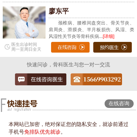
廖东平
颈椎病、腰椎间盘突出、骨关节炎、
肩周炎、滑膜炎、半月板损伤、风湿、类
风湿性关节炎等骨科疾病...
[详细]
医生出诊时间
周一至周日全天
快速问诊，骨科医生与您一对一交流
在线咨询
本网站已加密，绝对保证您的隐私安全，就诊前通过
手机号
免排队优先就诊
。