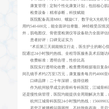
康复管理：定制个性化康复计划，包括核心肌群
检查设备：精准诊断，科技赋能
医院配备高清MRI、螺旋CT、数字化X光机等
用约540-600元，能全面评估脊髓、神经根受压情
外，肌电图仪、骨密度检测仪等设备助力全面评估
患者好评：口碑见证实力
“术后第三天就能独立行走，医生护士的耐心指导
院通过24小时预约热线、全程导医服务及术后随
收费标准：透明合理，性价比高
医院实行透明化收费，检查费用根据项目复杂程度而定。
间孔镜手术约2万至5万元，康复服务每月约400
口碑品牌：二十年深耕，值得信赖
作为杭州较早成立的骨科专科医院，江城骨科医
还是慢性病管理，医院均能提供全周期解决方案，
杭州江城骨科医院24小时预约热线：156699032
若您正被腰椎问题困扰，不妨致电咨询，开启专