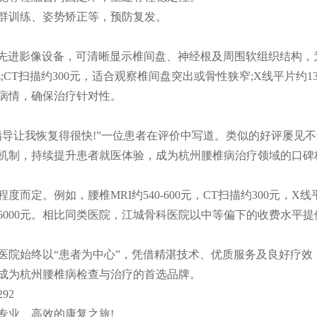
训练、姿势矫正等，预防复发。
先进影像设备，可清晰显示椎间盘、神经根及周围软组织结构，为
况;CT扫描约300元，适合观察椎间盘突出或骨性狭窄;X线平片约1
病情，确保治疗针对性。
让我恢复得很快!”一位患者在评价中写道。类似的好评屡见不
访机制，持续提升患者就医体验，成为杭州腰椎病治疗领域的口碑
例如，腰椎MRI约540-600元，CT扫描约300元，X线平
0至6000元。相比同类医院，江城骨科医院以中等偏下的收费水平
院始终以“患者为中心”，凭借精湛技术、优质服务及良好疗效
成为杭州腰椎病检查与治疗的首选品牌。
92
业、高效的康复之旅!