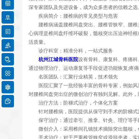
深专家团队及先进设备，成为众多患者的信赖之选
疾病简介：腰椎病的常见类型与危害
腰椎病涵盖腰椎间盘突出、腰椎管狭窄、腰椎关
心病理是椎间盘纤维环破裂，髓核突出压迫神经根
活质量。
诊疗科室：精准分科，一站式服务
杭州江城骨科医院
设有骨科、康复科、疼痛科、
通过物理治疗、运动康复等手段促进功能恢复;疼
名医团队：汇聚行业精英，技术领先
医院汇聚了一批经验丰富的骨科专家，例如风湿
对腰椎间盘突出症的微创治疗有独到见解。此外，
治疗方法：阶梯式治疗，个体化方案
针对腰椎病，医院提供从保守到手术的阶梯式
保守治疗：通过牵引、推拿、针灸、理疗等手段
微创介入：采用椎间孔镜技术摘除突出髓核，创
手术治疗：对于严重椎管狭窄或滑脱患者，实施