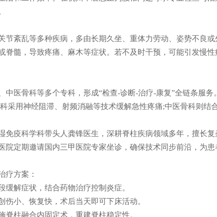
。
节紊乱等多种疾病，多由长期久坐、重体力劳动、姿势不良或
或脊髓，导致疼痛、麻木等症状。若不及时干预，可能引发慢性
中医骨科等多个专科，形成“检查-诊断-治疗-康复”全链条服
痛科采用神经阻滞、射频消融等技术缓解急性疼痛;中医骨科则结
免疫科学科带头人龚锋医生，深耕脊柱疾病领域多年，擅长复杂
医院定期邀请国内三甲医院专家坐诊，确保技术同步前沿，为患
治疗方案：
缓解症状，结合药物治疗控制炎症。
伤小、恢复快，术后当天即可下床活动。
脊柱融合内固定术，重建脊柱稳定性。